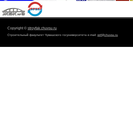
Copyright ©
stroyfak.chuvsu.ru
Строительный факультет Чувашского госуниверситета e-mail:
strf@chuvsu.ru