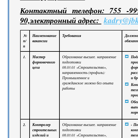
Контактный телефон: 755 -99
90,электронный адрес:
kadry@jbk
№
Наименование
Требования
Должно
п/
вакансии
обязан
п
1.
Мастер
Образование высшее.
направление
Под
формовочного
подготовки
про
цеха
08.03.01
«Строительство»
,
фор
направленность (профиль):
рас
Промышленное и
и бр
гражданское
можно без опыта
Кон
работы
тех
проц
Обе
вып
нор
2.
Контролер
Образование высшее.
направление
-
По
строительных
подготовки
кон
изделий и
08.03.01
«Строительство»
,
тех